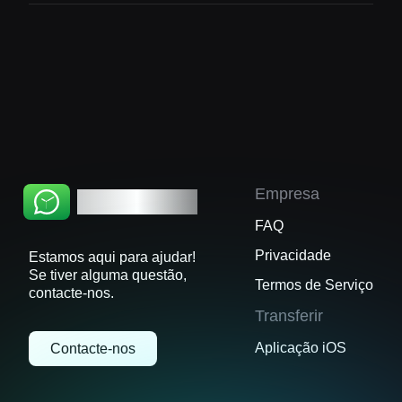
Não, todos os seus dados do WhatsApp são
armazenados no seu dispositivo. O WhatsChat
comunica diretamente com o servidor do
WhatsApp a partir do seu dispositivo. O
WhatsChat nunca acede ou guarda os seus
dados privados.
Empresa
WhatsChat
FAQ
Privacidade
Estamos aqui para ajudar!
Se tiver alguma questão,
Termos de Serviço
contacte-nos.
Transferir
Aplicação iOS
Contacte-nos