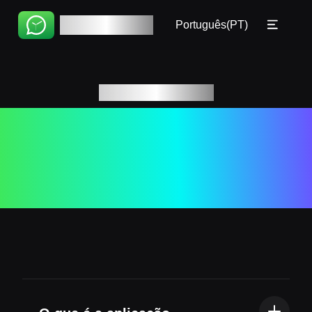
Início
🇧🇷 Português(BR)
WhatsChat
Português(PT)
Tutorial
🇵🇹 Português(PT)
FAQ
🇮🇹 Italiano
Respostas para
🇷🇺 Русский
Perguntas
🇨🇳 简体
frequentes
🇨🇳 繁體