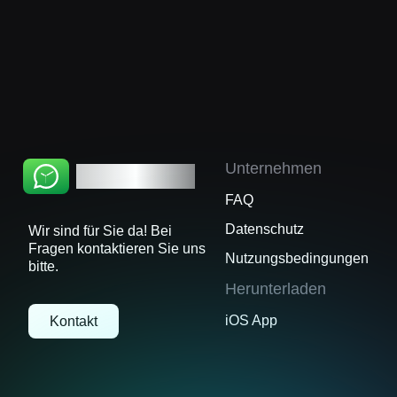
Ihrem Gerät gespeichert. WhatsChat
kommuniziert direkt vom Gerät aus mit dem
WhatsApp-Server. WhatsChat greift niemals
auf Ihre privaten Daten zu oder speichert diese.
Unternehmen
WhatsChat
FAQ
Datenschutz
Wir sind für Sie da! Bei
Fragen kontaktieren Sie uns
Nutzungsbedingungen
bitte.
Herunterladen
iOS App
Kontakt