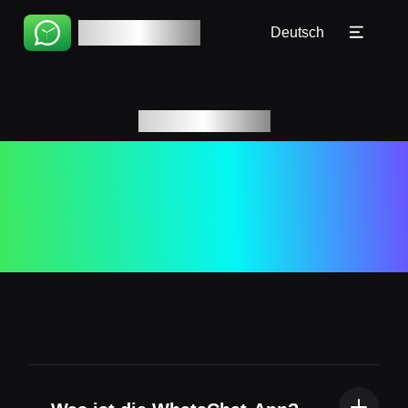
Startseite
🇧🇷 Português(BR)
WhatsChat
Deutsch
Anleitung
🇵🇹 Português(PT)
FAQ
🇮🇹 Italiano
Antworten auf
🇷🇺 Русский
Häufig gestellte
🇨🇳 简体
Fragen
🇨🇳 繁體