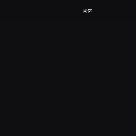
🇧🇷 Português(BR)
简体
🇵🇹 Português(PT)
🇮🇹 Italiano
🇷🇺 Русский
🇨🇳 简体
🇨🇳 繁體