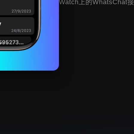
Watch上的WhatsCha